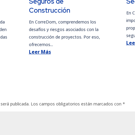
Seguros de
Se
Construcción
En 
impo
ada
En CorreDom, comprendemos los
prop
eden
desafíos y riesgos asociados con la
segu
ndas
construcción de proyectos. Por eso,
Lee
ofrecemos...
Leer Más
 será publicada.
Los campos obligatorios están marcados con
*